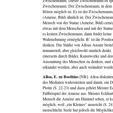
Zwischenraum. Dieser Zwischenraum ist spez
Zwischenraum. Der Zwischenraum, in dem Se
Hören möglich ist. Es ist der Zwischenraum
(Ameise, Bild) ähnlich ist. Der Zwischenra
Mensch von der Statue (Ameise, Bild) ermög
etwas mit dem Menschen und mit der Statue 
es keinen Zwischenraum, dann findet keine 
Wahrnehmung ermöglicht. B’ ist die Position
denken. Die Stärke von Alloas Ansatz beste
immateriell, aber gleichwohl sinnlich denkt
einerseits durch Bilder, Kunstwerke und dere
Ausstattung des Menschen zu denken, und z
erkundet werden, aber auch verändert werd
Alloa, E. zu Boethius
[NR]: Alloa diskutie
des Medialen widerstreiten und damit, ein 
Plotin (S. 22-23) und dazu gehört Meister E
Fallbeispiel der Ameise aus. Meister Eckhar
Mensch die Ameise am Himmel sehen, er kann
möglich, weil „ein Kleines“ ausreicht (S. 2
menschliche Seele hat jedoch die Möglichkei