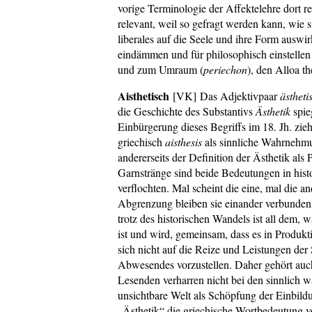
vorige Terminologie der Affektelehre dort re
relevant, weil so gefragt werden kann, wie
liberales auf die Seele und ihre Form auswi
eindämmen und für philosophisch einstellen 
und zum Umraum (
periechon
), den Alloa th
Aisthetisch
[VK]
Das Adjektivpaar
ästheti
die Geschichte des Substantivs
Ästhetik
spie
Einbürgerung dieses Begriffs im 18. Jh. zie
griechisch
aisthesis
als sinnliche Wahrnehmun
andererseits der Definition der Ästhetik als
Garnstränge sind beide Bedeutungen in hist
verflochten. Mal scheint die eine, mal die a
Abgrenzung bleiben sie einander verbunden (v
trotz des historischen Wandels ist all dem,
ist und wird, gemeinsam, dass es in Produkt
sich nicht auf die Reize und Leistungen der
Abwesendes vorzustellen. Daher gehört auch 
Lesenden verharren nicht bei den sinnlich w
unsichtbare Welt als Schöpfung der Einbild
„Ästhetik“ die griechische Wortbedeu­tung v