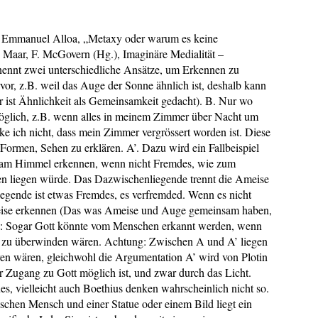
 Emmanuel Alloa, „Metaxy oder warum es keine
. Maar, F. McGovern (Hg.), Imaginäre Medialität –
ennt zwei unterschiedliche Ansätze, um Erkennen zu
vor, z.B. weil das Auge der Sonne ähnlich ist, deshalb kann
 ist Ähnlichkeit als Gemeinsamkeit gedacht). B. Nur wo
öglich, z.B. wenn alles in meinem Zimmer über Nacht um
ke ich nicht, dass mein Zimmer vergrössert worden ist. Diese
Formen, Sehen zu erklären. A’. Dazu wird ein Fallbeispiel
e am Himmel erkennen, wenn nicht Fremdes, wie zum
hen liegen würde. Das Dazwischenliegende trennt die Ameise
gende ist etwas Fremdes, es verfremded. Wenn es nicht
eise erkennen (Das was Ameise und Auge gemeinsam haben,
 ist: Sogar Gott könnte vom Menschen erkannt werden, wenn
 zu überwinden wären. Achtung: Zwischen A und A’ liegen
eren wären, gleichwohl die Argumentation A’ wird von Plotin
er Zugang zu Gott möglich ist, und zwar durch das Licht.
, vielleicht auch Boethius denken wahrscheinlich nicht so.
hen Mensch und einer Statue oder einem Bild liegt ein