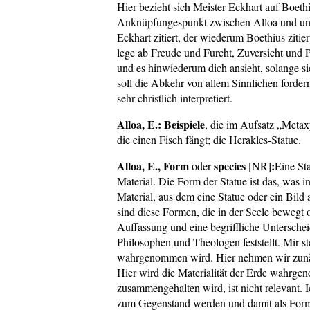
Hier bezieht sich Meister Eckhart auf Boethiu
Anknüpfungespunkt zwischen Alloa und unse
Eckhart zitiert, der wiederum Boethius zitier
lege ab Freude und Furcht, Zuversicht und Pe
und es hinwiederum dich ansieht, solange sie
soll die Abkehr von allem Sinnlichen forde
sehr christlich interpretiert.
Alloa, E.: Beispiele
, die im Aufsatz „Metax
die einen Fisch fängt; die Herakles-Statue.
Alloa, E., Form
species
:
oder
[NR]
Eine St
Material. Die Form der Statue ist das, was i
Material, aus dem eine Statue oder ein Bild 
sind diese Formen, die in der Seele bewegt o
Auffassung und eine begriffliche Untersche
Philosophen und Theologen feststellt. Mir ste
wahrgenommen wird. Hier nehmen wir zunäc
Hier wird die Materialität der Erde wahrgen
zusammengehalten wird, ist nicht relevant. I
zum Gegenstand werden und damit als Form 