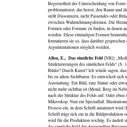
Begrenztheit der Unterscheidung von Form 
problematisiert, das heisst, den Raum und d
stellt Dissonnzen, nicht Passendes oder Br
zwischen Wahrnehmungsformen. Die Herausfo
Formen oder Formate zu finden, in denen a
werden. Diese einmaligen Formen beunruhi
formatieren sie so, dass darüber gesprochen
Argumentationen möglich werden.
Alloa, E., Das sinnliche Feld
:
[NR]
„Media
Strukturierungen des sinnlichen Felds“ (S. 
Bilder? Durch Kunst? Ich würde sagen, dass
bis zu allem Sichtbaren. Es entwickelt sich 
Ausstattung. Ein Bild, eine Statue oder etwas
nicht mehr sichtbar ist (Mond, Berg im Ne
nach der Struktur des Felds auf. Oder eben
Mikroskop. Nun ein Spezialfall. Illustration
Prozess ein, in dem Schrift auratisiert wird 
Schrift trägt sich ein in die Bildproduktion
wird für die Produktion wichtig. Es ändert s
das sinnliche Feld der dargestellten Person