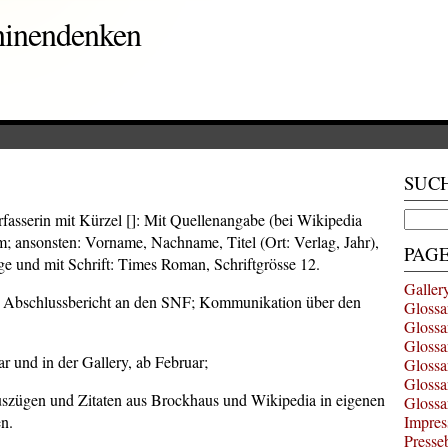
hinendenken
SUC
Search
Verfasserin mit Kürzel []: Mit Quellenangabe (bei Wikipedia
for:
m; ansonsten: Vorname, Nachname, Titel (Ort: Verlag, Jahr),
PAG
lge und mit Schrift: Times Roman, Schriftgrösse 12.
Galler
en Abschlussbericht an den SNF; Kommunikation über den
Glossa
Glossa
Glossa
 und in der Gallery, ab Februar;
Glossa
Glossa
uszügen und Zitaten aus Brockhaus und Wikipedia in eigenen
Glossa
n.
Impres
Presse