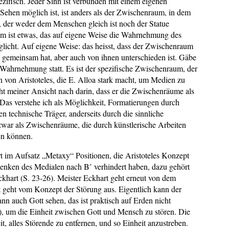
ifisch. Jeder Sinn ist verbunden mit einem eigenen
hen möglich ist, ist anders als der Zwischenraum, in dem
, der weder dem Menschen gleich ist noch der Statue
um ist etwas, das auf eigene Weise die Wahrnehmung des
licht. Auf eigene Weise: das heisst, dass der Zwischenraum
gemeinsam hat, aber auch von ihnen unterschieden ist. Gäbe
Wahrnehmung statt. Es ist der spezifische Zwischenraum, der
 von Aristoteles, die E. Alloa stark macht, um Medien zu
ht meiner Ansicht nach darin, dass er die Zwischenräume als
. Das verstehe ich als Möglichkeit, Formatierungen durch
n technische Träger, anderseits durch die sinnliche
war als Zwischenräume, die durch künstlerische Arbeiten
en können.
rt im Aufsatz „Metaxy“ Positionen, die Aristoteles Konzept
Denken des Medialen nach B’ verhindert haben, dazu gehört
ckhart (S. 23-26). Meister Eckhart geht erneut von dem
t geht vom Konzept der Störung aus. Eigentlich kann der
 auch Gott sehen, das ist praktisch auf Erden nicht
4), um die Einheit zwischen Gott und Mensch zu stören. Die
t, alles Störende zu entfernen, und so Einheit anzustreben.