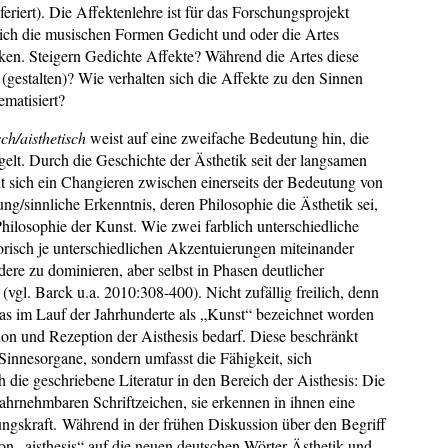
feriert). Die Affektenlehre ist für das Forschungsprojekt
 sich die musischen Formen Gedicht und oder die Artes
rken. Steigern Gedichte Affekte? Während die Artes diese
(gestalten)? Wie verhalten sich die Affekte zu den Sinnen
ematisiert?
sch/aisthetisc
h
weist auf eine zweifache Bedeutung hin, die
gelt. Durch die Geschichte der Ästhetik seit der lang­samen
ht sich ein Changieren zwischen einerseits der Bedeutung von
g/sinnliche Erkenntnis, deren Philosophie die Ästhetik sei,
 Philosophie der Kunst. Wie zwei farblich unterschiedliche
orisch je unterschiedlichen Akzentuierungen miteinander
ndere zu dominieren, aber selbst in Phasen deutlicher
gl. Barck u.a. 2010:308-­400). Nicht zufällig freilich, denn
 was im Lauf der Jahrhunderte als „Kunst“ bezeichnet worden
ion und Rezeption der Aisthesis bedarf. Diese beschränkt
 Sinnesorgane, sondern umfasst die Fähigkeit, sich
die geschriebene Literatur in den Bereich der Aisthesis: Die
ahrnehmbaren Schriftzeichen, sie erkennen in ihnen eine
ungskraft. Während in der frühen Diskussion über den Begriff
on „aisthesis“ auf die neuen deutschen Wörter Ästhetik und