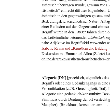
ästhetisch übertragen wurde, gewann vor all
„ästhetisch“ ein recht diffuses Eigenleben. 
ästhetisch in den gegenwärtigen geistes-­ un
Bedeutungsfeld verschiedener Natur­-, Alltag
einer Reflexion auf den Gegenstand ebenso w
Begriff wurde in den 1980er Jahren durch d
das Leibsinnliche betonenden
aisthetisch
zug
nahe Adjektive im Begriffsfeld verwendet wer
Isabelle Reinwand „Künstlerische Bildung –
Diskussion mit Emmanuel Alloa (Zuletzt kon
online.de/artikel/aesthetisch-aisthetisches-le
Allegorie
[DN]
[griechisch, eigentlich »da
Begriffs oder eines Gedankengangs in eine 
Personifikation (z.?B. Gerechtigkeit, Tod).
Allegorie eine gedanklich-konstruktive Be
Sinn muss durch Deutung der oft versteckt
Metapher). (Brockhaus, konsultiert am: 11.