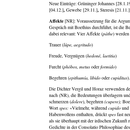
Neue Einträge: Grüninger Johannes
[28.1.1
,
,
[04.12.]
Gewebe
[29.11.]
Steresis [21.11.
Affekte
[NR]: Voraussetzung für die Argumen
Gespräch mit Boethius durchführt, ist die 
dabei relevant: Vier Affekte (
páthe
) werden
Trauer (
lúpe, aegritudo
)
Freude, Vergnügen (
hedoné, laetitia
)
Furcht (
phóbos, metus
oder
formido
)
Begehren (
epithumía, libido
oder
cupiditas
).
Die Dichter Vergil und Horaz verwenden de
nach (NR), die Bedeutungen überlagern und 
schmerzen (
dolere
), begehren
(cupere);
Boet
Wort
spes:
«Vielmehr, während
cupido
und a
Habenwollens enthalten, drückt
spes
fast ne
als sie überhaupt mit der irdischen Zukunft 
Gedichte in der Consolatio Philosophiae des