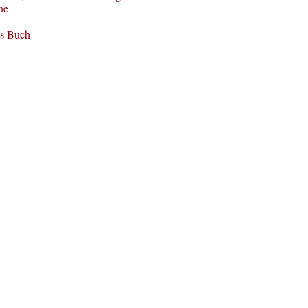
ne
ls Buch