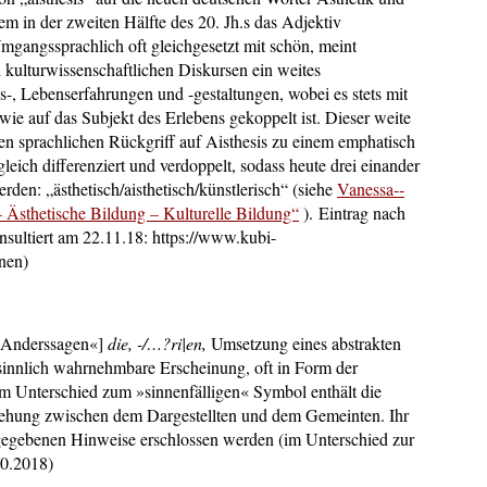
em in der zweiten Hälfte des 20. Jh.s das Adjektiv
Umgangssprachlich oft gleichgesetzt mit schön, meint
d kulturwissenschaftlichen Diskursen ein weites
s-­, Lebenserfahrungen und -­gestaltungen, wobei es stets mit
ie auf das Subjekt des Erlebens gekoppelt ist. Dieser weite
en sprachlichen Rückgriff auf Aisthesis zu einem emphatisch
leich differenziert und verdoppelt, sodass heute drei einander
den: „ästhetisch/aisthetisch/künstlerisch“ (siehe
Vanessa-­
 Ästhetische Bildung – Kulturelle Bildung“
).
Eintrag nach
sultiert am 22.11.18: https://www.kubi-
rnen)
s Anderssagen«]
die, -/…
?
ri|en,
Umsetzung eines abstrakten
sinnlich wahrnehmbare Erscheinung, oft in Form der
 Im Unterschied zum »sinnenfälligen« Symbol enthält die
ziehung zwischen dem Dargestellten und dem Gemeinten. Ihr
 gegebenen Hinweise erschlossen werden (im Unterschied zur
10.2018)