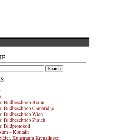
HE
ES
y
r
r: Bildbeschrieb Berlin
r: Bildbeschrieb Cambridge
r: Bildbeschrieb Wien
r: Bildbeschrieb Zürich
r: Bildprotokoll
sum – Kontakt
bilder, Kunstraum Kreuzlingen