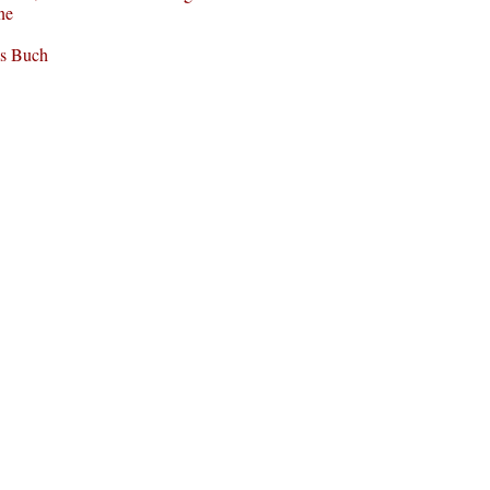
ne
ls Buch