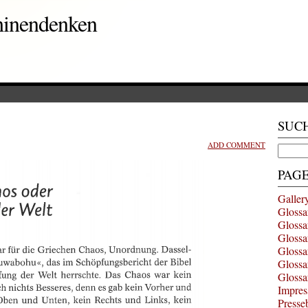
hinendenken
SUC
ADD COMMENT
Search
for:
PAG
Galler
Glossa
Glossa
Glossa
Glossa
Glossa
Glossa
Impres
Presse