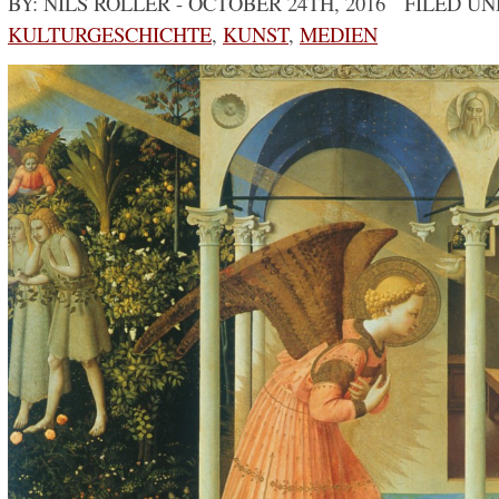
BY: NILS RÖLLER
- OCTOBER 24TH, 2016 FILED UN
KULTURGESCHICHTE
,
KUNST
,
MEDIEN